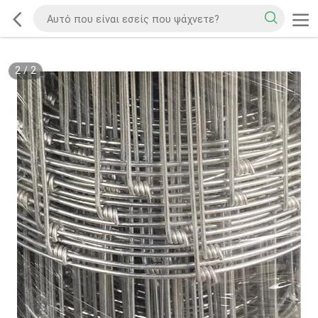
2
/
2