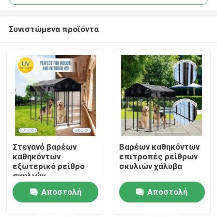
Συνιστώμενα προϊόντα
Στεγανό βαρέων
Βαρέων καθηκόντων
Σπίτι
καθηκόντων
επιτροπές ρείθρων
εξωτερικό ρείθρο
σκυλιών χάλυβα
σκυλιών
Προϊόντα
Αποστολή
Αποστολή
ερώτησης
ερώτησης
Βίντεο