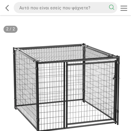
2
/
2