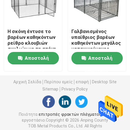
Β περίφραξη ασφάλειας πλέγματος
Η σκόνη έντυσε το
Γαλβανισμένος
Φράκτης συνδέσεων αλυσίδων
βαρέων καθηκόντων
υπαίθριος βαρέων
ρείθρο κλουβιών
καθηκόντων μεγάλος
σκυλιών με τη στέγη
μετακινούμενος
Επεξεργασμένος φράκτης σιδήρου
δίσκος ρείθρων
Αποστολή
Αποστολή
σκυλιών
Συγκεντρώστε το φράκτη
ερώτησης
ερώτησης
Αρχική Σελίδα
Περίπου εμείς
επαφή
Desktop Site
Σταθερός φράκτης κόμβων
Sitemap
Privacy Policy
Προσωρινή επιτροπή φρακτών
Ποιότητα
επιτροπές φρακτών πλέγματος
Κίνα
εργοστάσιο.Copyright © 2026 Anping County
Φράκτης περιφραγμάτων
TOB Metal Products Co., Ltd. All Rights