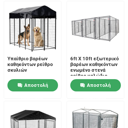
Περίπου εμείς
Γύρος εργοστασίων
Ποιοτικός έλεγχος
Υπαίθριο βαρέων
6ft X 10ft εξωτερικό
καθηκόντων ρείθρο
βαρέων καθηκόντων
σκυλιών
ενωμένο στενά
Μας ελάτε σε επαφή με
ρείθρο καλώδιο
σκυλιών υπερβολικά
Αποστολή
Αποστολή
μεγάλο
Ζητήστε ένα απόσπασμα
ερώτησης
ερώτησης
επιτροπές φρακτών πλέγματος
Φράκτης πλέγματος υψηλής ασφαλείας